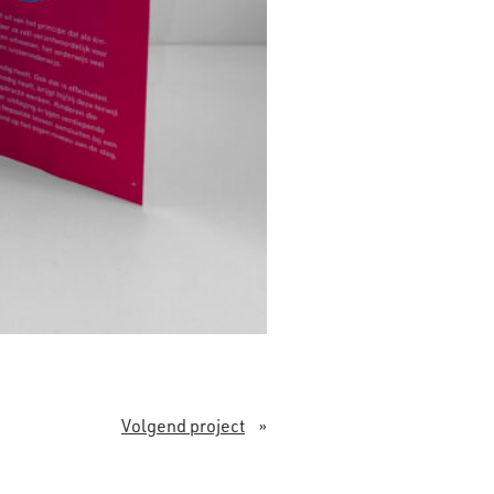
Volgend project
»