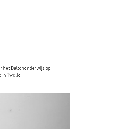
er het Daltononderwijs op
 in Twello