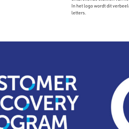
In het logo wordt dit verbee
letters.